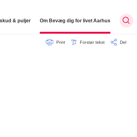
lskud & puljer
Om Bevæg dig for livet Aarhus
Print
Forstør tekst
Del